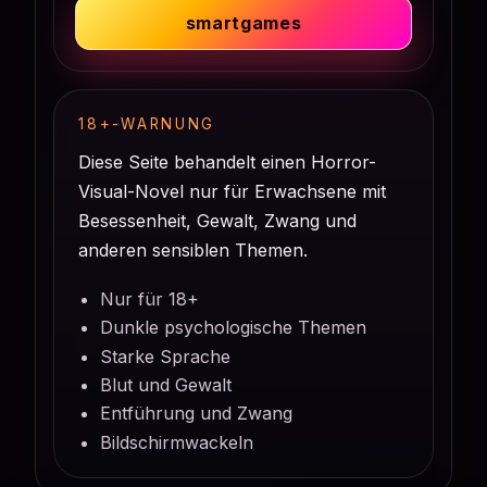
smartgames
18+-WARNUNG
Diese Seite behandelt einen Horror-
Visual-Novel nur für Erwachsene mit
Besessenheit, Gewalt, Zwang und
anderen sensiblen Themen.
Nur für 18+
Dunkle psychologische Themen
Starke Sprache
Blut und Gewalt
Entführung und Zwang
Bildschirmwackeln