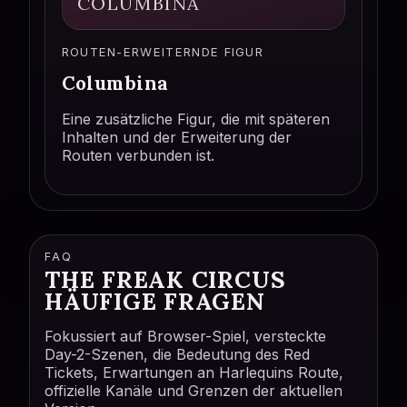
COLUMBINA
ROUTEN-ERWEITERNDE FIGUR
Columbina
Eine zusätzliche Figur, die mit späteren
Inhalten und der Erweiterung der
Routen verbunden ist.
FAQ
THE FREAK CIRCUS
HÄUFIGE FRAGEN
Fokussiert auf Browser-Spiel, versteckte
Day-2-Szenen, die Bedeutung des Red
Tickets, Erwartungen an Harlequins Route,
offizielle Kanäle und Grenzen der aktuellen