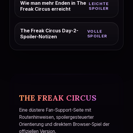
Wie man mehr Enden in The
LEICHTE
Freak Circus erreicht
SPOILER
The Freak Circus Day-2-
VOLLE
Spoiler-Notizen
SPOILER
THE FREAK CIRCUS
Eine düstere Fan-Support-Seite mit
Routenhinweisen, spoilergesteuerter
Orientierung und direktem Browser-Spiel der
offiziellen Version.