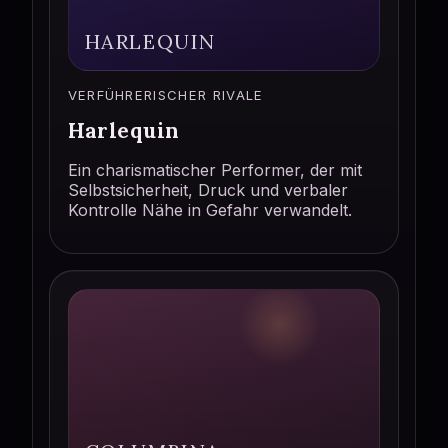
HARLEQUIN
VERFÜHRERISCHER RIVALE
Harlequin
Ein charismatischer Performer, der mit
Selbstsicherheit, Druck und verbaler
Kontrolle Nähe in Gefahr verwandelt.