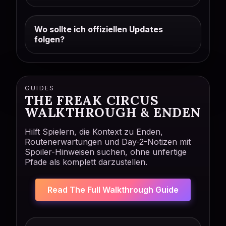
Wo sollte ich offiziellen Updates
folgen?
GUIDES
THE FREAK CIRCUS
WALKTHROUGH & ENDEN
Hilft Spielern, die Kontext zu Enden,
Routenerwartungen und Day-2-Notizen mit
Spoiler-Hinweisen suchen, ohne unfertige
Pfade als komplett darzustellen.
Read The Full Walkthrough Guide