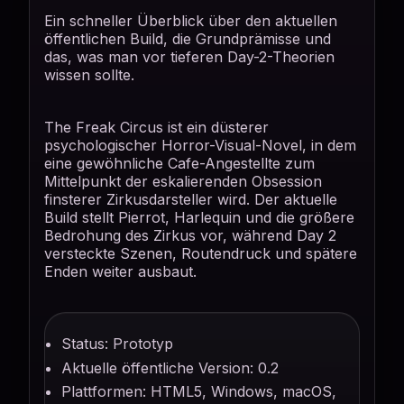
Ein schneller Überblick über den aktuellen
öffentlichen Build, die Grundprämisse und
das, was man vor tieferen Day-2-Theorien
wissen sollte.
The Freak Circus ist ein düsterer
psychologischer Horror-Visual-Novel, in dem
eine gewöhnliche Cafe-Angestellte zum
Mittelpunkt der eskalierenden Obsession
finsterer Zirkusdarsteller wird. Der aktuelle
Build stellt Pierrot, Harlequin und die größere
Bedrohung des Zirkus vor, während Day 2
versteckte Szenen, Routendruck und spätere
Enden weiter ausbaut.
Status: Prototyp
Aktuelle öffentliche Version: 0.2
Plattformen: HTML5, Windows, macOS,