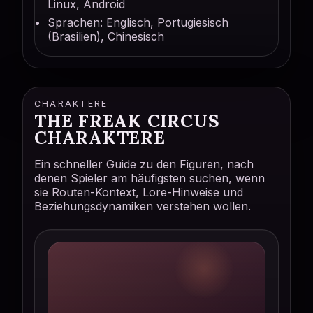
Linux, Android
Sprachen: Englisch, Portugiesisch
(Brasilien), Chinesisch
CHARAKTERE
THE FREAK CIRCUS
CHARAKTERE
Ein schneller Guide zu den Figuren, nach
denen Spieler am häufigsten suchen, wenn
sie Routen-Kontext, Lore-Hinweise und
Beziehungsdynamiken verstehen wollen.