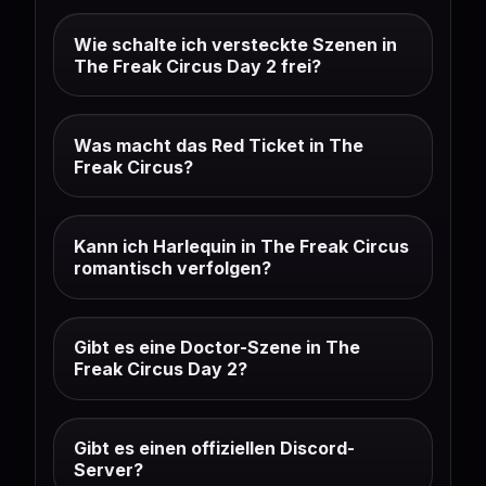
Wie schalte ich versteckte Szenen in
The Freak Circus Day 2 frei?
Was macht das Red Ticket in The
Freak Circus?
Kann ich Harlequin in The Freak Circus
romantisch verfolgen?
Gibt es eine Doctor-Szene in The
Freak Circus Day 2?
Gibt es einen offiziellen Discord-
Server?