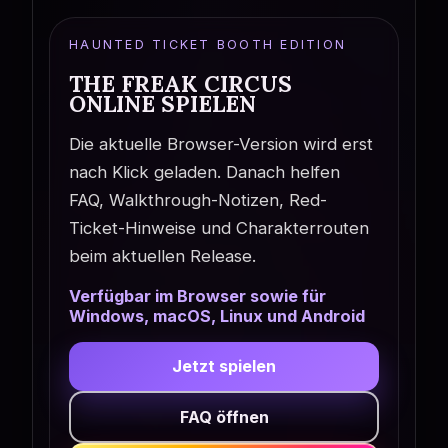
HAUNTED TICKET BOOTH EDITION
THE FREAK CIRCUS
ONLINE SPIELEN
Die aktuelle Browser-Version wird erst
nach Klick geladen. Danach helfen
FAQ, Walkthrough-Notizen, Red-
Ticket-Hinweise und Charakterrouten
beim aktuellen Release.
Verfügbar im Browser sowie für
Windows, macOS, Linux und Android
Jetzt spielen
FAQ öffnen