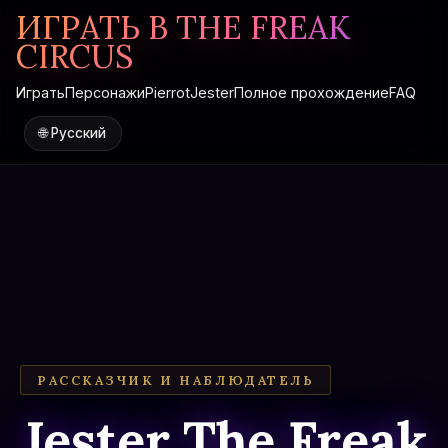
ИГРАТЬ В THE FREAK
CIRCUS
Играть
Персонажи
Pierrot
Jester
Полное прохождение
FAQ
🌐
Русский
РАССКАЗЧИК И НАБЛЮДАТЕЛЬ
Jester The Freak